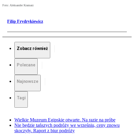
Foto: Aleksander Kramarz
Filip Frydrykiewicz
Zobacz również
Polecane
Najnowsze
Tagi
Wielkie Muzeum Egipskie otwarte. Na razie na próbę
Nie będzie tańszych podróży we wrześniu, ceny znowu
skoczyły. Raport z biur podróży