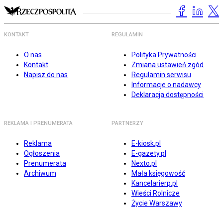
KONTAKT
REGULAMIN
O nas
Polityka Prywatności
Kontakt
Zmiana ustawień zgód
Napisz do nas
Regulamin serwisu
Informacje o nadawcy
Deklaracja dostępności
REKLAMA I PRENUMERATA
PARTNERZY
Reklama
E-kiosk.pl
Ogłoszenia
E-gazety.pl
Prenumerata
Nexto.pl
Archiwum
Mała księgowość
Kancelarierp.pl
Wieści Rolnicze
Życie Warszawy