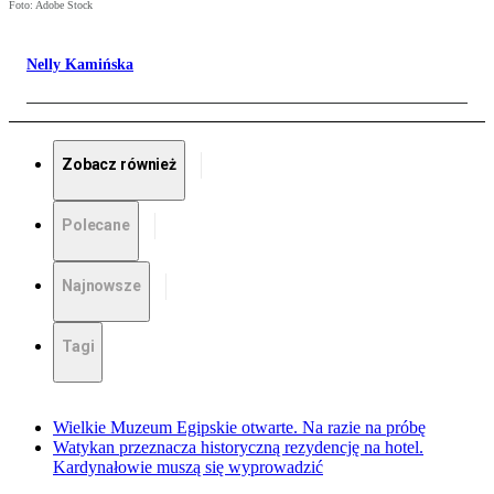
Foto: Adobe Stock
Nelly Kamińska
Zobacz również
Polecane
Najnowsze
Tagi
Wielkie Muzeum Egipskie otwarte. Na razie na próbę
Watykan przeznacza historyczną rezydencję na hotel.
Kardynałowie muszą się wyprowadzić