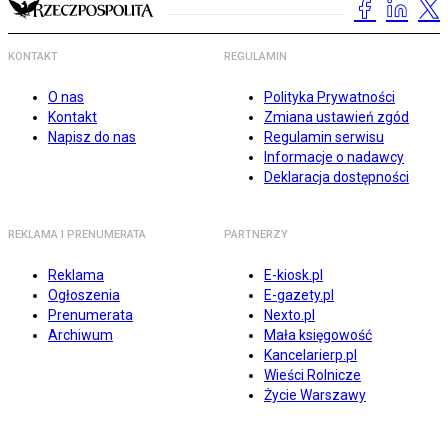
KONTAKT
REGULAMIN
O nas
Polityka Prywatności
Kontakt
Zmiana ustawień zgód
Napisz do nas
Regulamin serwisu
Informacje o nadawcy
Deklaracja dostępności
REKLAMA I PRENUMERATA
PARTNERZY
Reklama
E-kiosk.pl
Ogłoszenia
E-gazety.pl
Prenumerata
Nexto.pl
Archiwum
Mała księgowość
Kancelarierp.pl
Wieści Rolnicze
Życie Warszawy