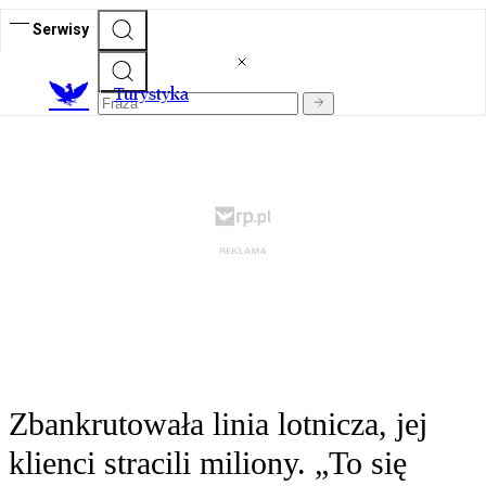
Serwisy
T
urystyka
Zbankrutowała linia lotnicza, jej
klienci stracili miliony. „To się