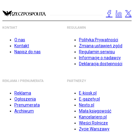
KONTAKT
REGULAMIN
O nas
Polityka Prywatności
Kontakt
Zmiana ustawień zgód
Napisz do nas
Regulamin serwisu
Informacje o nadawcy
Deklaracja dostępności
REKLAMA I PRENUMERATA
PARTNERZY
Reklama
E-kiosk.pl
Ogłoszenia
E-gazety.pl
Prenumerata
Nexto.pl
Archiwum
Mała księgowość
Kancelarierp.pl
Wieści Rolnicze
Życie Warszawy