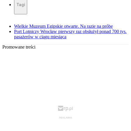
Tagi
Wielkie Muzeum Egipskie otwarte. Na razie na próbę
Port Lotniczy Wrocław pierwszy raz obsłużył ponad 700 tys.
pasażerów w ciągu miesiąca
Promowane treści