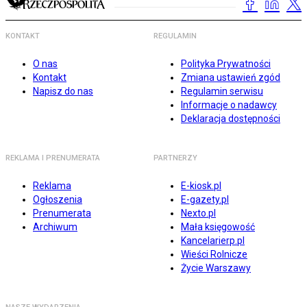
KONTAKT
REGULAMIN
O nas
Polityka Prywatności
Kontakt
Zmiana ustawień zgód
Napisz do nas
Regulamin serwisu
Informacje o nadawcy
Deklaracja dostępności
REKLAMA I PRENUMERATA
PARTNERZY
Reklama
E-kiosk.pl
Ogłoszenia
E-gazety.pl
Prenumerata
Nexto.pl
Archiwum
Mała księgowość
Kancelarierp.pl
Wieści Rolnicze
Życie Warszawy