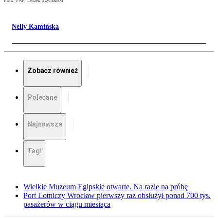
Foto: PAP, Leszek Szymański
Nelly Kamińska
Zobacz również
Polecane
Najnowsze
Tagi
Wielkie Muzeum Egipskie otwarte. Na razie na próbę
Port Lotniczy Wrocław pierwszy raz obsłużył ponad 700 tys.
pasażerów w ciągu miesiąca