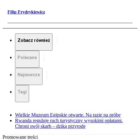
Filip Frydrykiewicz
Zobacz również
Polecane
Najnowsze
Tagi
Wielkie Muzeum Egipskie otwarte. Na razie na próbę
Rwanda reguluje ruch turystyczny wysokimi opłatami.
Chroni swój skarb – dziką przyrodę
Promowane treści