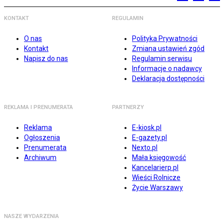
KONTAKT
REGULAMIN
O nas
Polityka Prywatności
Kontakt
Zmiana ustawień zgód
Napisz do nas
Regulamin serwisu
Informacje o nadawcy
Deklaracja dostępności
REKLAMA I PRENUMERATA
PARTNERZY
Reklama
E-kiosk.pl
Ogłoszenia
E-gazety.pl
Prenumerata
Nexto.pl
Archiwum
Mała księgowość
Kancelarierp.pl
Wieści Rolnicze
Życie Warszawy
NASZE WYDARZENIA