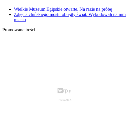
Wielkie Muzeum Egipskie otwarte. Na razie na próbę
Zdjęcia chińskiego mostu obiegły świat. Wybudowali na nim
miasto
Promowane treści