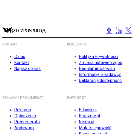
KONTAKT
REGULAMIN
O nas
Polityka Prywatności
Kontakt
Zmiana ustawień zgód
Napisz do nas
Regulamin serwisu
Informacje o nadawcy
Deklaracja dostępności
REKLAMA I PRENUMERATA
PARTNERZY
Reklama
E-kiosk.pl
Ogłoszenia
E-gazety.pl
Prenumerata
Nexto.pl
Archiwum
Mała księgowość
Kancelarierp.pl