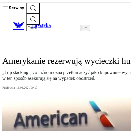
Serwisy
T
urystyka
Amerykanie rezerwują wycieczki h
„Trip stacking”, co luźno można przetłumaczyć jako kupowanie wycie
w ten sposób asekurują się na wypadek obostrzeń.
Publikacja:
13.09.2021 00:17