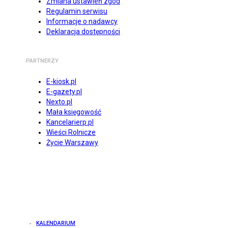
Zmiana ustawień zgód
Regulamin serwisu
Informacje o nadawcy
Deklaracja dostępności
PARTNERZY
E-kiosk.pl
E-gazety.pl
Nexto.pl
Mała księgowość
Kancelarierp.pl
Wieści Rolnicze
Życie Warszawy
KALENDARIUM