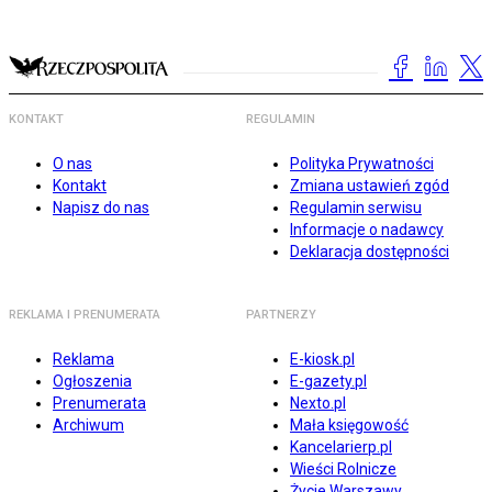
KONTAKT
REGULAMIN
O nas
Polityka Prywatności
Kontakt
Zmiana ustawień zgód
Napisz do nas
Regulamin serwisu
Informacje o nadawcy
Deklaracja dostępności
REKLAMA I PRENUMERATA
PARTNERZY
Reklama
E-kiosk.pl
Ogłoszenia
E-gazety.pl
Prenumerata
Nexto.pl
Archiwum
Mała księgowość
Kancelarierp.pl
Wieści Rolnicze
Życie Warszawy