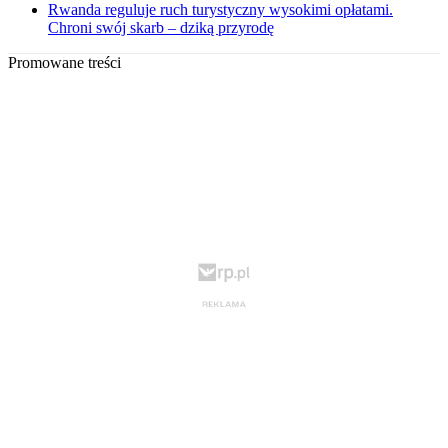
Rwanda reguluje ruch turystyczny wysokimi opłatami.
Chroni swój skarb – dziką przyrodę
Promowane treści