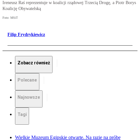
Ireneusz Raś reprezentuje w koalicji rządowej Trzecią Drogę, a Piotr Borys
Koalicję Obywatelską
Foto: MSiT
Filip Frydrykiewicz
Zobacz również
Polecane
Najnowsze
Tagi
Wielkie Muzeum Egipskie otwarte. Na razie na próbę