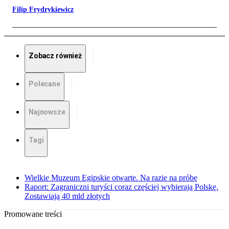
Filip Frydrykiewicz
Zobacz również
Polecane
Najnowsze
Tagi
Wielkie Muzeum Egipskie otwarte. Na razie na próbę
Raport: Zagraniczni turyści coraz częściej wybierają Polskę.
Zostawiają 40 mld złotych
Promowane treści