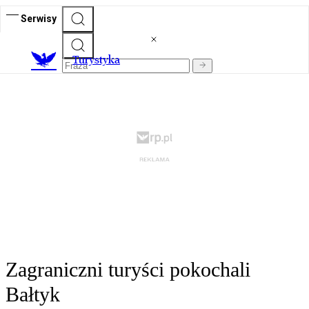
Serwisy
T
urystyka
Zagraniczni turyści pokochali
Bałtyk