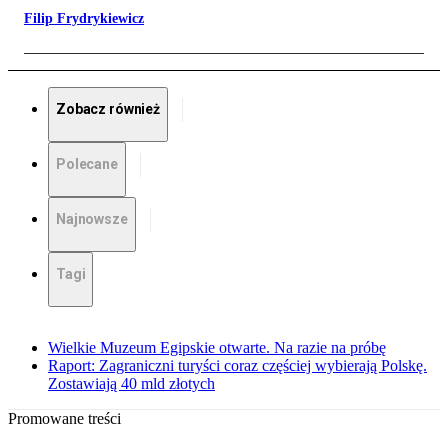
Filip Frydrykiewicz
Zobacz również
Polecane
Najnowsze
Tagi
Wielkie Muzeum Egipskie otwarte. Na razie na próbę
Raport: Zagraniczni turyści coraz częściej wybierają Polskę.
Zostawiają 40 mld złotych
Promowane treści