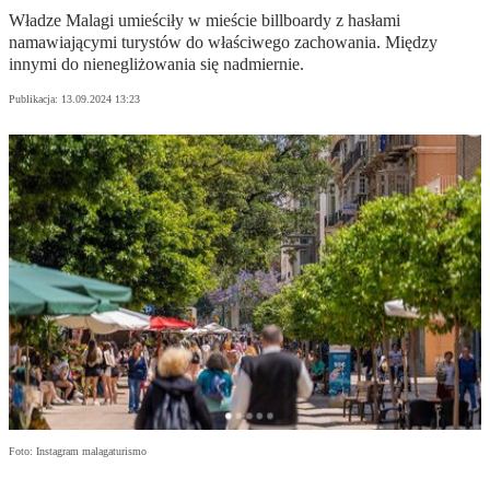
Władze Malagi umieściły w mieście billboardy z hasłami
namawiającymi turystów do właściwego zachowania. Między
innymi do nienegliżowania się nadmiernie.
Publikacja:
13.09.2024 13:23
Foto: Instagram malagaturismo