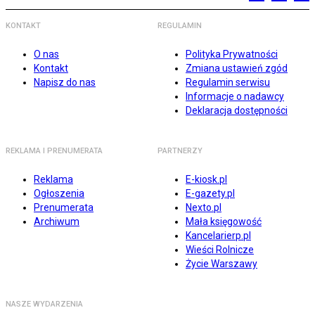
KONTAKT
REGULAMIN
O nas
Polityka Prywatności
Kontakt
Zmiana ustawień zgód
Napisz do nas
Regulamin serwisu
Informacje o nadawcy
Deklaracja dostępności
REKLAMA I PRENUMERATA
PARTNERZY
Reklama
E-kiosk.pl
Ogłoszenia
E-gazety.pl
Prenumerata
Nexto.pl
Archiwum
Mała księgowość
Kancelarierp.pl
Wieści Rolnicze
Życie Warszawy
NASZE WYDARZENIA