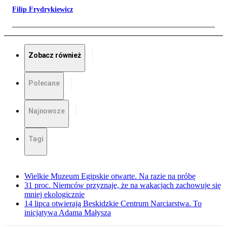
Filip Frydrykiewicz
Zobacz również
Polecane
Najnowsze
Tagi
Wielkie Muzeum Egipskie otwarte. Na razie na próbę
31 proc. Niemców przyznaje, że na wakacjach zachowuje się
mniej ekologicznie
14 lipca otwierają Beskidzkie Centrum Narciarstwa. To
inicjatywa Adama Małysza