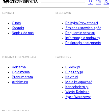
KONTAKT
REGULAMIN
O nas
Polityka Prywatności
Kontakt
Zmiana ustawień zgód
Napisz do nas
Regulamin serwisu
Informacje o nadawcy
Deklaracja dostępności
REKLAMA I PRENUMERATA
PARTNERZY
Reklama
E-kiosk.pl
Ogłoszenia
E-gazety.pl
Prenumerata
Nexto.pl
Archiwum
Mała księgowość
Kancelarierp.pl
Wieści Rolnicze
Życie Warszawy