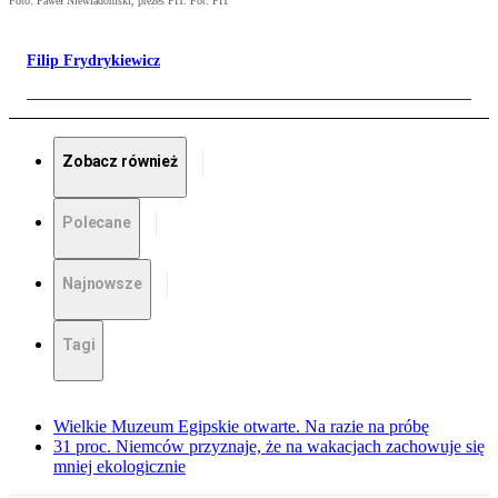
Foto: Paweł Niewiadomski, prezes PIT. Fot. PIT
Filip Frydrykiewicz
Zobacz również
Polecane
Najnowsze
Tagi
Wielkie Muzeum Egipskie otwarte. Na razie na próbę
31 proc. Niemców przyznaje, że na wakacjach zachowuje się
mniej ekologicznie