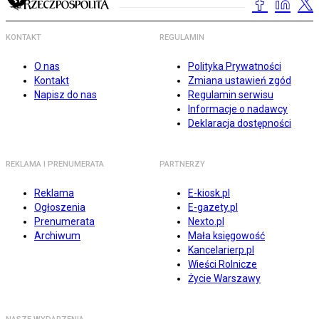
KONTAKT
REGULAMIN
O nas
Polityka Prywatności
Kontakt
Zmiana ustawień zgód
Napisz do nas
Regulamin serwisu
Informacje o nadawcy
Deklaracja dostępności
REKLAMA I PRENUMERATA
PARTNERZY
Reklama
E-kiosk.pl
Ogłoszenia
E-gazety.pl
Prenumerata
Nexto.pl
Archiwum
Mała księgowość
Kancelarierp.pl
Wieści Rolnicze
Życie Warszawy