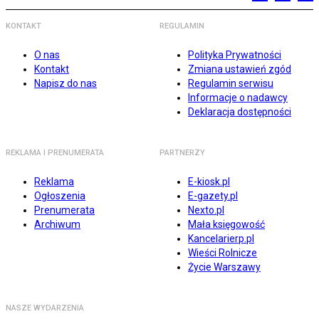
KONTAKT
REGULAMIN
O nas
Polityka Prywatności
Kontakt
Zmiana ustawień zgód
Napisz do nas
Regulamin serwisu
Informacje o nadawcy
Deklaracja dostępności
REKLAMA I PRENUMERATA
PARTNERZY
Reklama
E-kiosk.pl
Ogłoszenia
E-gazety.pl
Prenumerata
Nexto.pl
Archiwum
Mała księgowość
Kancelarierp.pl
Wieści Rolnicze
Życie Warszawy
NASZE WYDARZENIA