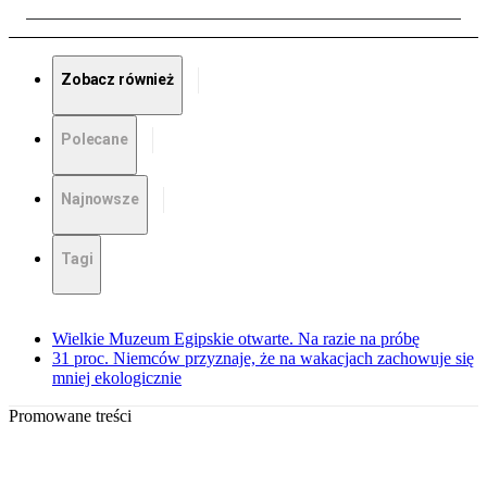
Zobacz również
Polecane
Najnowsze
Tagi
Wielkie Muzeum Egipskie otwarte. Na razie na próbę
31 proc. Niemców przyznaje, że na wakacjach zachowuje się
mniej ekologicznie
Promowane treści