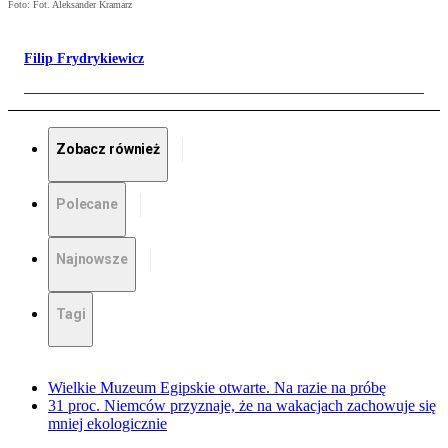
Foto: Fot. Aleksander Kramarz
Filip Frydrykiewicz
Zobacz również
Polecane
Najnowsze
Tagi
Wielkie Muzeum Egipskie otwarte. Na razie na próbę
31 proc. Niemców przyznaje, że na wakacjach zachowuje się
mniej ekologicznie