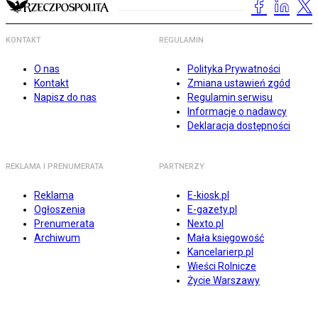
KONTAKT
REGULAMIN
O nas
Polityka Prywatności
Kontakt
Zmiana ustawień zgód
Napisz do nas
Regulamin serwisu
Informacje o nadawcy
Deklaracja dostępności
REKLAMA I PRENUMERATA
PARTNERZY
Reklama
E-kiosk.pl
Ogłoszenia
E-gazety.pl
Prenumerata
Nexto.pl
Archiwum
Mała księgowość
Kancelarierp.pl
Wieści Rolnicze
Życie Warszawy