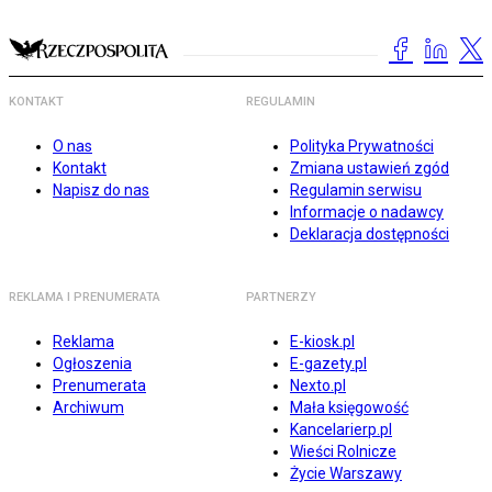
KONTAKT
REGULAMIN
O nas
Polityka Prywatności
Kontakt
Zmiana ustawień zgód
Napisz do nas
Regulamin serwisu
Informacje o nadawcy
Deklaracja dostępności
REKLAMA I PRENUMERATA
PARTNERZY
Reklama
E-kiosk.pl
Ogłoszenia
E-gazety.pl
Prenumerata
Nexto.pl
Archiwum
Mała księgowość
Kancelarierp.pl
Wieści Rolnicze
Życie Warszawy