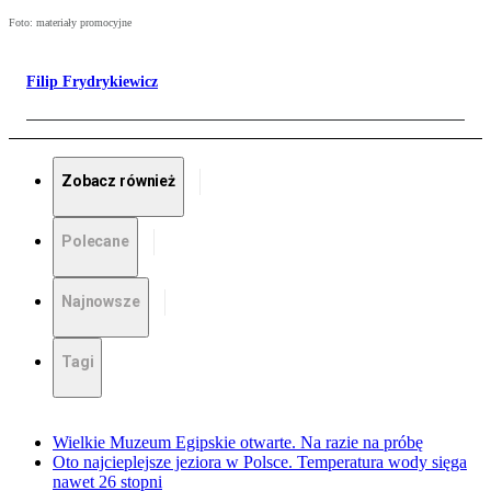
Foto: materiały promocyjne
Filip Frydrykiewicz
Zobacz również
Polecane
Najnowsze
Tagi
Wielkie Muzeum Egipskie otwarte. Na razie na próbę
Oto najcieplejsze jeziora w Polsce. Temperatura wody sięga
nawet 26 stopni