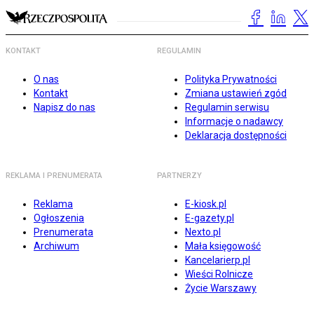
KONTAKT
REGULAMIN
O nas
Polityka Prywatności
Kontakt
Zmiana ustawień zgód
Napisz do nas
Regulamin serwisu
Informacje o nadawcy
Deklaracja dostępności
REKLAMA I PRENUMERATA
PARTNERZY
Reklama
E-kiosk.pl
Ogłoszenia
E-gazety.pl
Prenumerata
Nexto.pl
Archiwum
Mała księgowość
Kancelarierp.pl
Wieści Rolnicze
Życie Warszawy