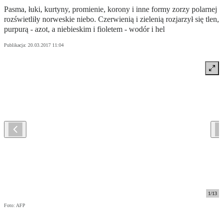
Pasma, łuki, kurtyny, promienie, korony i inne formy zorzy polarnej
rozświetliły norweskie niebo. Czerwienią i zielenią rozjarzył się tlen,
purpurą - azot, a niebieskim i fioletem - wodór i hel
Publikacja:
20.03.2017 11:04
1
/
13
Foto: AFP