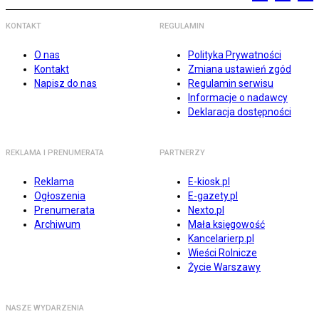
KONTAKT
REGULAMIN
O nas
Polityka Prywatności
Kontakt
Zmiana ustawień zgód
Napisz do nas
Regulamin serwisu
Informacje o nadawcy
Deklaracja dostępności
REKLAMA I PRENUMERATA
PARTNERZY
Reklama
E-kiosk.pl
Ogłoszenia
E-gazety.pl
Prenumerata
Nexto.pl
Archiwum
Mała księgowość
Kancelarierp.pl
Wieści Rolnicze
Życie Warszawy
NASZE WYDARZENIA