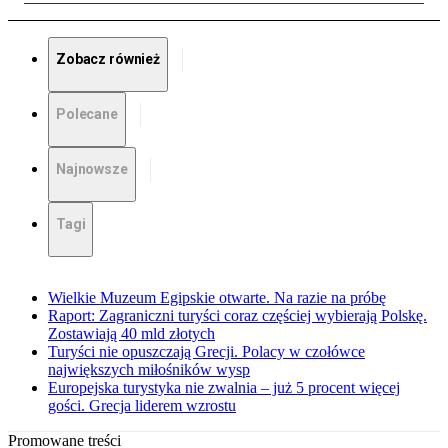
Zobacz również
Polecane
Najnowsze
Tagi
Wielkie Muzeum Egipskie otwarte. Na razie na próbę
Raport: Zagraniczni turyści coraz częściej wybierają Polskę.
Zostawiają 40 mld złotych
Turyści nie opuszczają Grecji. Polacy w czołówce
największych miłośników wysp
Europejska turystyka nie zwalnia – już 5 procent więcej
gości. Grecja liderem wzrostu
Promowane treści