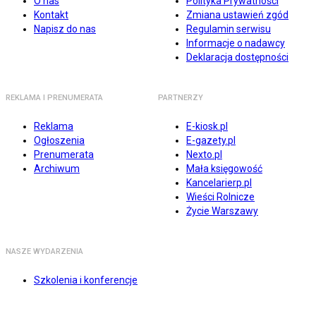
O nas
Polityka Prywatności
Kontakt
Zmiana ustawień zgód
Napisz do nas
Regulamin serwisu
Informacje o nadawcy
Deklaracja dostępności
REKLAMA I PRENUMERATA
PARTNERZY
Reklama
E-kiosk.pl
Ogłoszenia
E-gazety.pl
Prenumerata
Nexto.pl
Archiwum
Mała księgowość
Kancelarierp.pl
Wieści Rolnicze
Życie Warszawy
NASZE WYDARZENIA
Szkolenia i konferencje