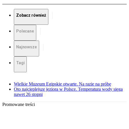
Zobacz również
Polecane
Najnowsze
Tagi
Wielkie Muzeum Egipskie otwarte. Na razie na próbę
Oto najcieplejsze jeziora w Polsce. Temperatura wody sięga
nawet 26 stopni
Promowane treści