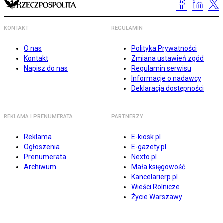
KONTAKT
REGULAMIN
O nas
Polityka Prywatności
Kontakt
Zmiana ustawień zgód
Napisz do nas
Regulamin serwisu
Informacje o nadawcy
Deklaracja dostępności
REKLAMA I PRENUMERATA
PARTNERZY
Reklama
E-kiosk.pl
Ogłoszenia
E-gazety.pl
Prenumerata
Nexto.pl
Archiwum
Mała księgowość
Kancelarierp.pl
Wieści Rolnicze
Życie Warszawy