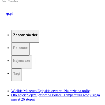
Foto: Bloomberg
rp.pl
Zobacz również
Polecane
Najnowsze
Tagi
Wielkie Muzeum Egipskie otwarte. Na razie na próbę
Oto najcieplejsze jeziora w Polsce. Temperatura wody sięga
nawet 26 stopni