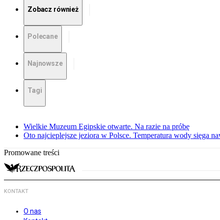
Zobacz również
Polecane
Najnowsze
Tagi
Wielkie Muzeum Egipskie otwarte. Na razie na próbę
Oto najcieplejsze jeziora w Polsce. Temperatura wody sięga na
Promowane treści
KONTAKT
O nas