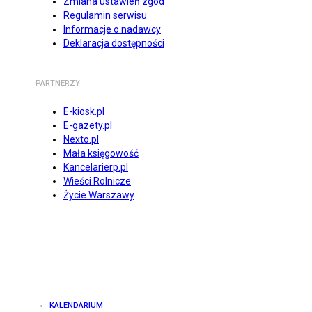
Zmiana ustawień zgód
Regulamin serwisu
Informacje o nadawcy
Deklaracja dostępności
PARTNERZY
E-kiosk.pl
E-gazety.pl
Nexto.pl
Mała księgowość
Kancelarierp.pl
Wieści Rolnicze
Życie Warszawy
KALENDARIUM