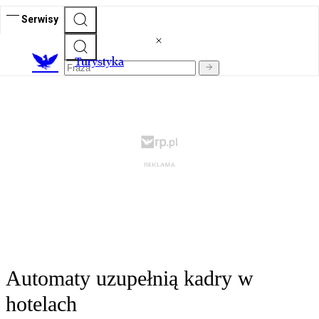
Serwisy
T
urystyka
Automaty uzupełnią kadry w
hotelach