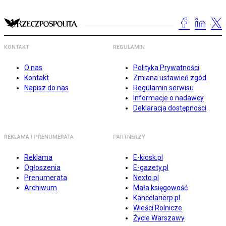
KONTAKT
REGULAMIN
O nas
Polityka Prywatności
Kontakt
Zmiana ustawień zgód
Napisz do nas
Regulamin serwisu
Informacje o nadawcy
Deklaracja dostępności
REKLAMA I PRENUMERATA
PARTNERZY
Reklama
E-kiosk.pl
Ogłoszenia
E-gazety.pl
Prenumerata
Nexto.pl
Archiwum
Mała księgowość
Kancelarierp.pl
Wieści Rolnicze
Życie Warszawy