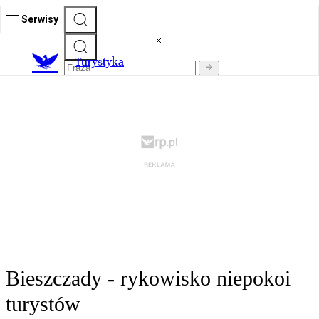
Serwisy
T
urystyka
Bieszczady - rykowisko niepokoi
turystów