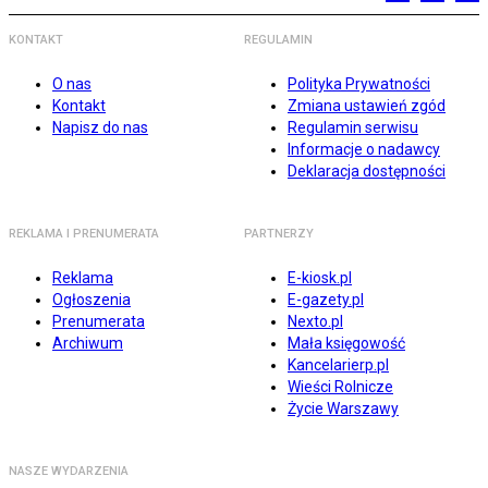
KONTAKT
REGULAMIN
O nas
Polityka Prywatności
Kontakt
Zmiana ustawień zgód
Napisz do nas
Regulamin serwisu
Informacje o nadawcy
Deklaracja dostępności
REKLAMA I PRENUMERATA
PARTNERZY
Reklama
E-kiosk.pl
Ogłoszenia
E-gazety.pl
Prenumerata
Nexto.pl
Archiwum
Mała księgowość
Kancelarierp.pl
Wieści Rolnicze
Życie Warszawy
NASZE WYDARZENIA