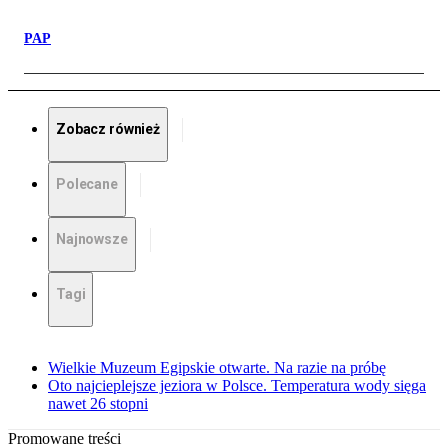
PAP
Zobacz również
Polecane
Najnowsze
Tagi
Wielkie Muzeum Egipskie otwarte. Na razie na próbę
Oto najcieplejsze jeziora w Polsce. Temperatura wody sięga
nawet 26 stopni
Promowane treści