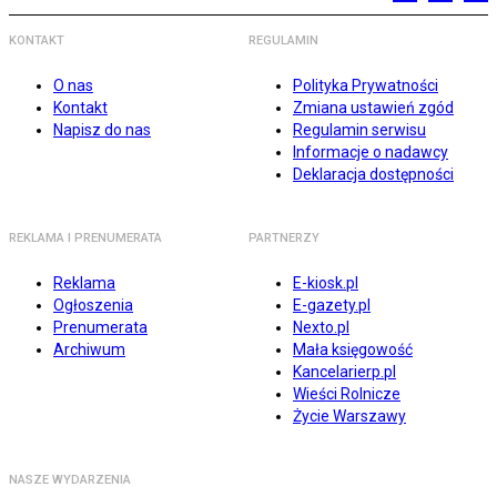
KONTAKT
REGULAMIN
O nas
Polityka Prywatności
Kontakt
Zmiana ustawień zgód
Napisz do nas
Regulamin serwisu
Informacje o nadawcy
Deklaracja dostępności
REKLAMA I PRENUMERATA
PARTNERZY
Reklama
E-kiosk.pl
Ogłoszenia
E-gazety.pl
Prenumerata
Nexto.pl
Archiwum
Mała księgowość
Kancelarierp.pl
Wieści Rolnicze
Życie Warszawy
NASZE WYDARZENIA