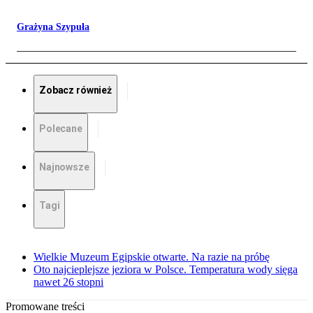
Grażyna Szypuła
Zobacz również
Polecane
Najnowsze
Tagi
Wielkie Muzeum Egipskie otwarte. Na razie na próbę
Oto najcieplejsze jeziora w Polsce. Temperatura wody sięga
nawet 26 stopni
Promowane treści