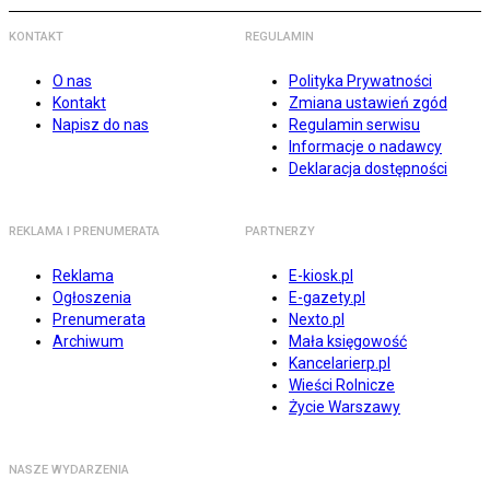
KONTAKT
REGULAMIN
O nas
Polityka Prywatności
Kontakt
Zmiana ustawień zgód
Napisz do nas
Regulamin serwisu
Informacje o nadawcy
Deklaracja dostępności
REKLAMA I PRENUMERATA
PARTNERZY
Reklama
E-kiosk.pl
Ogłoszenia
E-gazety.pl
Prenumerata
Nexto.pl
Archiwum
Mała księgowość
Kancelarierp.pl
Wieści Rolnicze
Życie Warszawy
NASZE WYDARZENIA