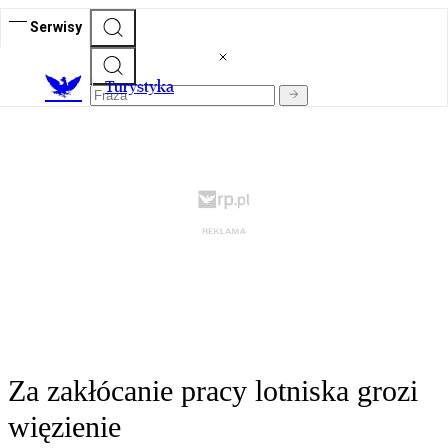
Serwisy
T
urystyka
Za zakłócanie pracy lotniska grozi
więzienie