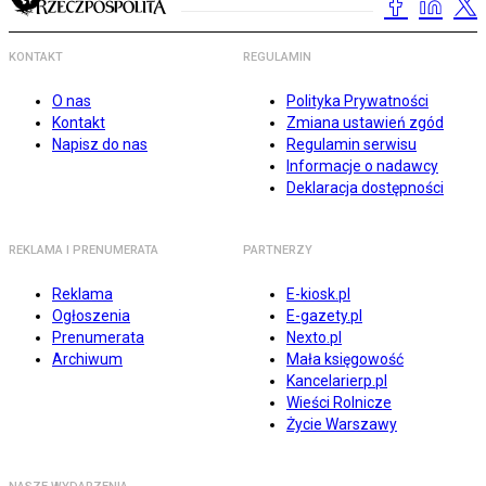
KONTAKT
REGULAMIN
O nas
Polityka Prywatności
Kontakt
Zmiana ustawień zgód
Napisz do nas
Regulamin serwisu
Informacje o nadawcy
Deklaracja dostępności
REKLAMA I PRENUMERATA
PARTNERZY
Reklama
E-kiosk.pl
Ogłoszenia
E-gazety.pl
Prenumerata
Nexto.pl
Archiwum
Mała księgowość
Kancelarierp.pl
Wieści Rolnicze
Życie Warszawy