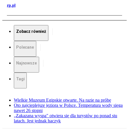
rp.pl
Zobacz również
Polecane
Najnowsze
Tagi
Wielkie Muzeum Egipskie otwarte. Na razie na próbę
Oto najcieplejsze jeziora w Polsce. Temperatura wody sięga
nawet 26 stopni
„Zakazana wyspa" otwiera się dla turystów po ponad stu
latach. Jest jednak haczyk