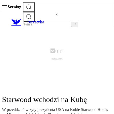
Serwisy
T
urystyka
Starwood wchodzi na Kubę
W przeddzień wizyty prezydenta USA na Kubie Starwood Hotels