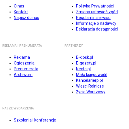
O nas
Polityka Prywatności
Kontakt
Zmiana ustawień zgód
Napisz do nas
Regulamin serwisu
Informacje o nadawcy
Deklaracja dostępności
REKLAMA I PRENUMERATA
PARTNERZY
Reklama
E-kiosk.pl
Ogłoszenia
E-gazety.pl
Prenumerata
Nexto.pl
Archiwum
Mała księgowość
Kancelarierp.pl
Wieści Rolnicze
Życie Warszawy
NASZE WYDARZENIA
Szkolenia i konferencje