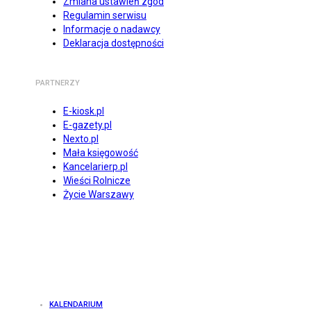
Zmiana ustawień zgód
Regulamin serwisu
Informacje o nadawcy
Deklaracja dostępności
PARTNERZY
E-kiosk.pl
E-gazety.pl
Nexto.pl
Mała księgowość
Kancelarierp.pl
Wieści Rolnicze
Życie Warszawy
KALENDARIUM