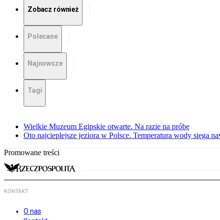
Zobacz również
Polecane
Najnowsze
Tagi
Wielkie Muzeum Egipskie otwarte. Na razie na próbę
Oto najcieplejsze jeziora w Polsce. Temperatura wody sięga na
Promowane treści
KONTAKT
O nas