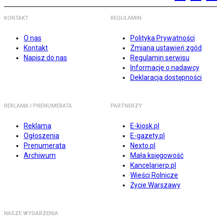
KONTAKT
REGULAMIN
O nas
Polityka Prywatności
Kontakt
Zmiana ustawień zgód
Napisz do nas
Regulamin serwisu
Informacje o nadawcy
Deklaracja dostępności
REKLAMA I PRENUMERATA
PARTNERZY
Reklama
E-kiosk.pl
Ogłoszenia
E-gazety.pl
Prenumerata
Nexto.pl
Archiwum
Mała księgowość
Kancelarierp.pl
Wieści Rolnicze
Życie Warszawy
NASZE WYDARZENIA