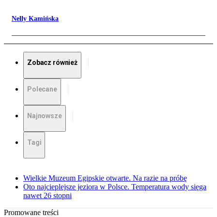
Nelly Kamińska
Zobacz również
Polecane
Najnowsze
Tagi
Wielkie Muzeum Egipskie otwarte. Na razie na próbę
Oto najcieplejsze jeziora w Polsce. Temperatura wody sięga
nawet 26 stopni
Promowane treści