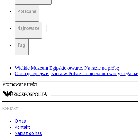
Polecane
Najnowsze
Tagi
Wielkie Muzeum Egipskie otwarte. Na razie na próbę
Oto najcieplejsze jeziora w Polsce. Temperatura wody sięga na
Promowane treści
KONTAKT
O nas
Kontakt
Napisz do nas