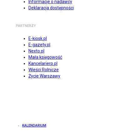
Informacje o nadawcy
Deklaracja dostępności
PARTNERZY
E-kiosk.pl
E-gazety.pl
Nexto.pl
Mała księgowość
Kancelarierp.pl
Wieści Rolnicze
Życie Warszawy
KALENDARIUM