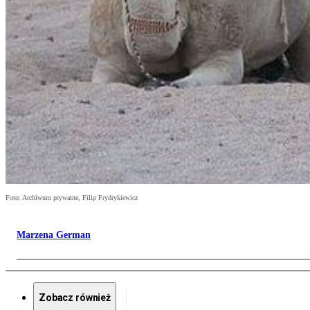
Foto: Archiwum prywatne, Filip Frydrykiewicz
Marzena German
Zobacz również