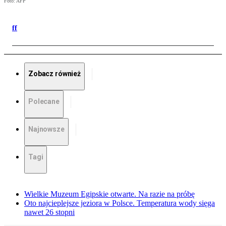
Foto: AFP
ff
Zobacz również
Polecane
Najnowsze
Tagi
Wielkie Muzeum Egipskie otwarte. Na razie na próbę
Oto najcieplejsze jeziora w Polsce. Temperatura wody sięga
nawet 26 stopni