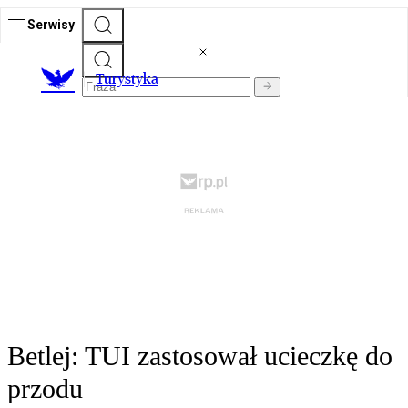
Serwisy
T
urystyka
Betlej: TUI zastosował ucieczkę do
przodu