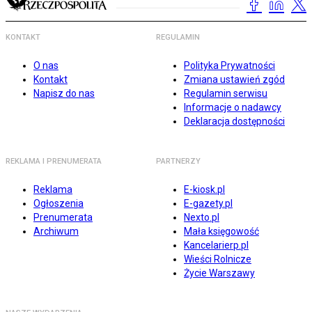
KONTAKT
REGULAMIN
O nas
Polityka Prywatności
Kontakt
Zmiana ustawień zgód
Napisz do nas
Regulamin serwisu
Informacje o nadawcy
Deklaracja dostępności
REKLAMA I PRENUMERATA
PARTNERZY
Reklama
E-kiosk.pl
Ogłoszenia
E-gazety.pl
Prenumerata
Nexto.pl
Archiwum
Mała księgowość
Kancelarierp.pl
Wieści Rolnicze
Życie Warszawy