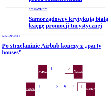
APARTAMENTY
Samorządowcy krytykują białą
księgę promocji turystycznej
APARTAMENTY
Po strzelaninie Airbnb kończy z „party
houses”
1
...
8
Poprzednia
Następna
1
...
5
6
7
8
Poprzednia
Następna