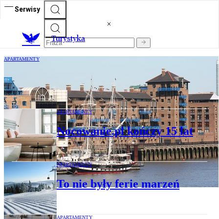
Serwisy
T
urystyka
APARTAMENTY
Airbnb pożera Londyn. Hotele i
mieszkańcy mają dość
APARTAMENTY
Nocowanie.pl kończy 15 lat
APARTAMENTY
To nie były ferie marzeń
APARTAMENTY