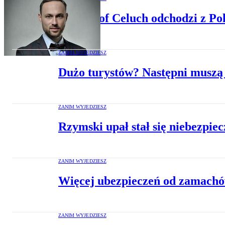
Krzysztof Celuch odchodzi z P
ZANIM WYJEDZIESZ
Dużo turystów? Następni muszą
ZANIM WYJEDZIESZ
Rzymski upał stał się niebezpie
ZANIM WYJEDZIESZ
Więcej ubezpieczeń od zamach
ZANIM WYJEDZIESZ