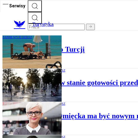
Serwisy
T
urystyka
ZANIM WYJEDZIESZ
Turyści wracają do Turcji
ZANIM WYJEDZIESZ
Grecja w stanie gotowości prze
ZANIM WYJEDZIESZ
Alicja Omięcka ma być nowym m
ZANIM WYJEDZIESZ