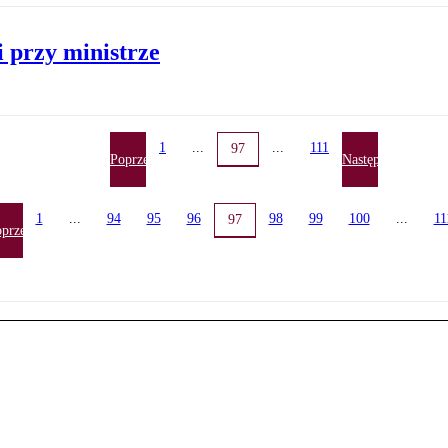
 przy ministrze
1
...
...
111
97
Poprzednia
Następna
1
...
94
95
96
98
99
100
...
11
97
przednia