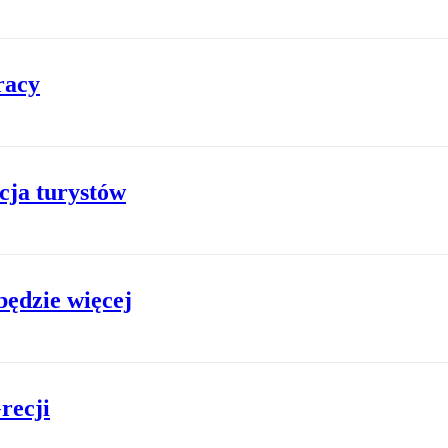
racy
cja turystów
będzie więcej
recji