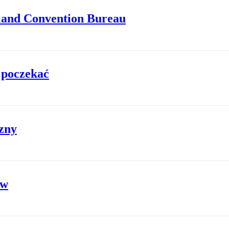
oland Convention Bureau
 poczekać
czny
ów