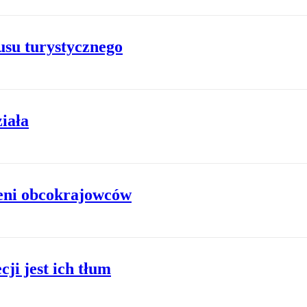
usu turystycznego
iała
eni obcokrajowców
ji jest ich tłum