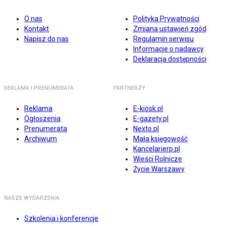
O nas
Polityka Prywatności
Kontakt
Zmiana ustawień zgód
Napisz do nas
Regulamin serwisu
Informacje o nadawcy
Deklaracja dostępności
REKLAMA I PRENUMERATA
PARTNERZY
Reklama
E-kiosk.pl
Ogłoszenia
E-gazety.pl
Prenumerata
Nexto.pl
Archiwum
Mała księgowość
Kancelarierp.pl
Wieści Rolnicze
Życie Warszawy
NASZE WYDARZENIA
Szkolenia i konferencje