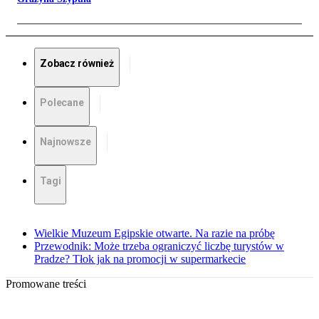
Zobacz również
Polecane
Najnowsze
Tagi
Wielkie Muzeum Egipskie otwarte. Na razie na próbę
Przewodnik: Może trzeba ograniczyć liczbę turystów w
Pradze? Tłok jak na promocji w supermarkecie
Promowane treści