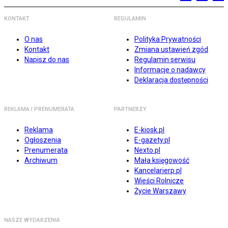
KONTAKT
REGULAMIN
O nas
Polityka Prywatności
Kontakt
Zmiana ustawień zgód
Napisz do nas
Regulamin serwisu
Informacje o nadawcy
Deklaracja dostępności
REKLAMA I PRENUMERATA
PARTNERZY
Reklama
E-kiosk.pl
Ogłoszenia
E-gazety.pl
Prenumerata
Nexto.pl
Archiwum
Mała księgowość
Kancelarierp.pl
Wieści Rolnicze
Życie Warszawy
NASZE WYDARZENIA