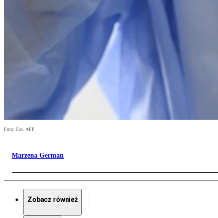
Foto: Fot. AFP
Marzena German
Zobacz również