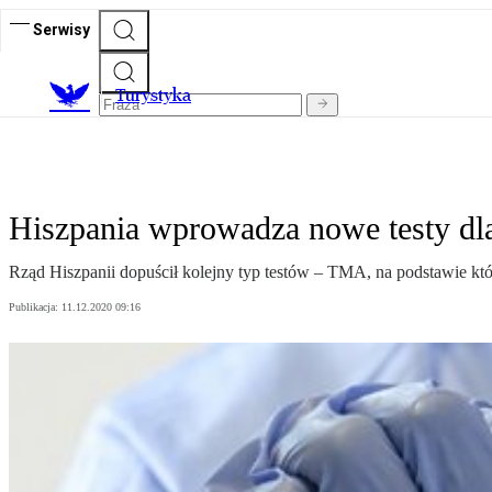
Serwisy
T
urystyka
Hiszpania wprowadza nowe testy dla 
Rząd Hiszpanii dopuścił kolejny typ testów – TMA, na podstawie k
Publikacja:
11.12.2020 09:16