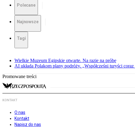
Polecane
Najnowsze
Tagi
Wielkie Muzeum Egipskie otwarte. Na razie na próbę
AI układa Polakom plany podróży. „Współcześni turyści coraz 
Promowane treści
KONTAKT
O nas
Kontakt
Napisz do nas