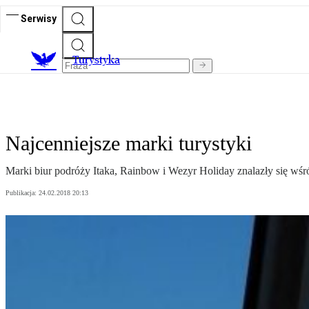
Serwisy
T
urystyka
Najcenniejsze marki turystyki
Marki biur podróży Itaka, Rainbow i Wezyr Holiday znalazły się wśr
Publikacja:
24.02.2018 20:13