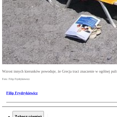
Wzrost innych kierunków powoduje, że Grecja traci znaczenie w ogólnej puli
Foto: Filip Frydrykiewicz
Filip Frydrykiewicz
Zobacz również