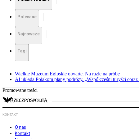
Polecane
Najnowsze
Tagi
Wielkie Muzeum Egipskie otwarte. Na razie na próbę
AI układa Polakom plany podróży. „Współcześni turyści coraz 
Promowane treści
KONTAKT
O nas
Kontakt