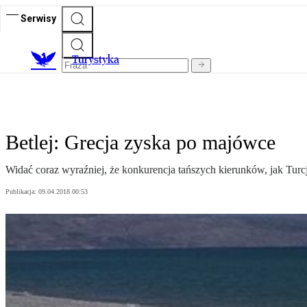
Serwisy
T
urystyka
Betlej: Grecja zyska po majówce
Widać coraz wyraźniej, że konkurencja tańszych kierunków, jak Turcj
Publikacja:
09.04.2018 00:53