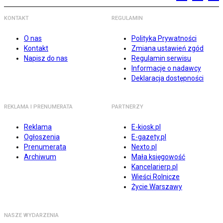
KONTAKT
REGULAMIN
O nas
Polityka Prywatności
Kontakt
Zmiana ustawień zgód
Napisz do nas
Regulamin serwisu
Informacje o nadawcy
Deklaracja dostępności
REKLAMA I PRENUMERATA
PARTNERZY
Reklama
E-kiosk.pl
Ogłoszenia
E-gazety.pl
Prenumerata
Nexto.pl
Archiwum
Mała księgowość
Kancelarierp.pl
Wieści Rolnicze
Życie Warszawy
NASZE WYDARZENIA