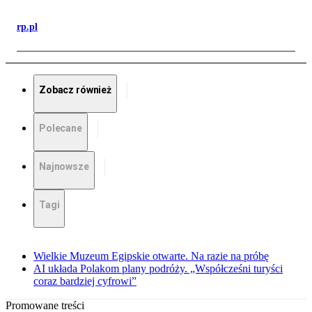
rp.pl
Zobacz również
Polecane
Najnowsze
Tagi
Wielkie Muzeum Egipskie otwarte. Na razie na próbę
AI układa Polakom plany podróży. „Współcześni turyści
coraz bardziej cyfrowi”
Promowane treści