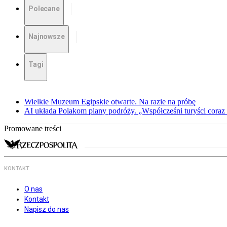
Polecane
Najnowsze
Tagi
Wielkie Muzeum Egipskie otwarte. Na razie na próbę
AI układa Polakom plany podróży. „Współcześni turyści coraz 
Promowane treści
KONTAKT
O nas
Kontakt
Napisz do nas