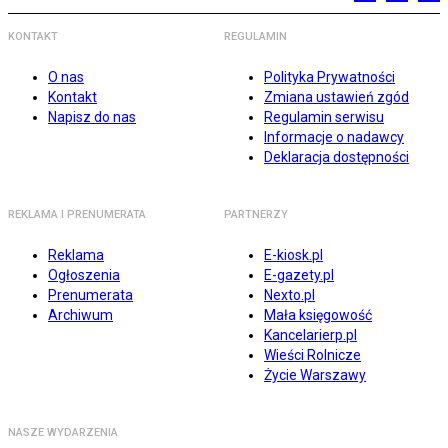
KONTAKT
REGULAMIN
O nas
Polityka Prywatności
Kontakt
Zmiana ustawień zgód
Napisz do nas
Regulamin serwisu
Informacje o nadawcy
Deklaracja dostępności
REKLAMA I PRENUMERATA
PARTNERZY
Reklama
E-kiosk.pl
Ogłoszenia
E-gazety.pl
Prenumerata
Nexto.pl
Archiwum
Mała księgowość
Kancelarierp.pl
Wieści Rolnicze
Życie Warszawy
NASZE WYDARZENIA