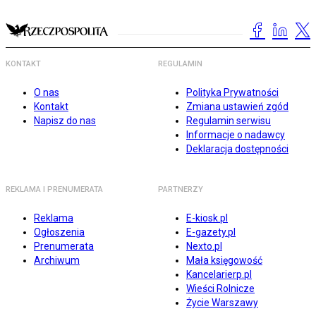
KONTAKT
REGULAMIN
O nas
Polityka Prywatności
Kontakt
Zmiana ustawień zgód
Napisz do nas
Regulamin serwisu
Informacje o nadawcy
Deklaracja dostępności
REKLAMA I PRENUMERATA
PARTNERZY
Reklama
E-kiosk.pl
Ogłoszenia
E-gazety.pl
Prenumerata
Nexto.pl
Archiwum
Mała księgowość
Kancelarierp.pl
Wieści Rolnicze
Życie Warszawy