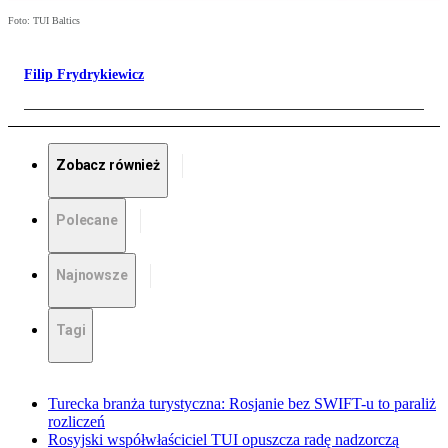
Foto: TUI Baltics
Filip Frydrykiewicz
Zobacz również
Polecane
Najnowsze
Tagi
Turecka branża turystyczna: Rosjanie bez SWIFT-u to paraliż
rozliczeń
Rosyjski współwłaściciel TUI opuszcza radę nadzorczą