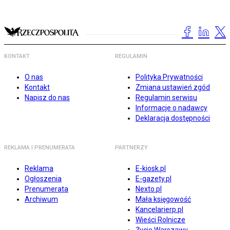
KONTAKT
REGULAMIN
O nas
Polityka Prywatności
Kontakt
Zmiana ustawień zgód
Napisz do nas
Regulamin serwisu
Informacje o nadawcy
Deklaracja dostępności
REKLAMA I PRENUMERATA
PARTNERZY
Reklama
E-kiosk.pl
Ogłoszenia
E-gazety.pl
Prenumerata
Nexto.pl
Archiwum
Mała księgowość
Kancelarierp.pl
Wieści Rolnicze