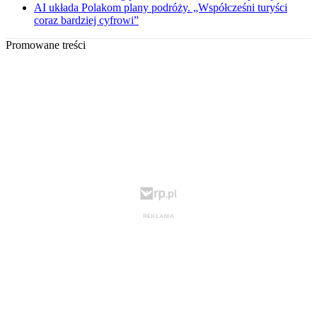
AI układa Polakom plany podróży. „Współcześni turyści
coraz bardziej cyfrowi”
Promowane treści