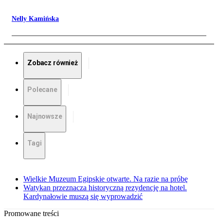
Nelly Kamińska
Zobacz również
Polecane
Najnowsze
Tagi
Wielkie Muzeum Egipskie otwarte. Na razie na próbę
Watykan przeznacza historyczną rezydencję na hotel.
Kardynałowie muszą się wyprowadzić
Promowane treści