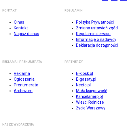
KONTAKT
REGULAMIN
O nas
Polityka Prywatności
Kontakt
Zmiana ustawień zgód
Napisz do nas
Regulamin serwisu
Informacje o nadawcy
Deklaracja dostępności
REKLAMA I PRENUMERATA
PARTNERZY
Reklama
E-kiosk.pl
Ogłoszenia
E-gazety.pl
Prenumerata
Nexto.pl
Archiwum
Mała księgowość
Kancelarierp.pl
Wieści Rolnicze
Życie Warszawy
NASZE WYDARZENIA