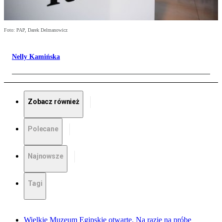
Foto: PAP, Darek Delmanowicz
Nelly Kamińska
Zobacz również
Polecane
Najnowsze
Tagi
Wielkie Muzeum Egipskie otwarte. Na razie na próbę