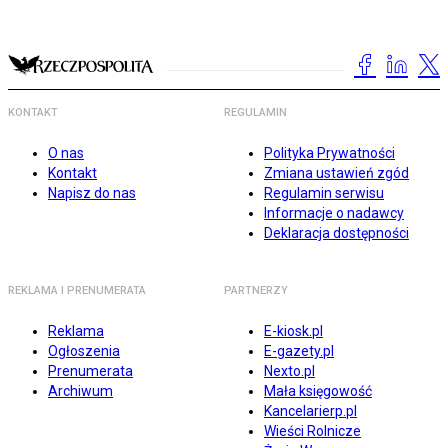
KONTAKT
REGULAMIN
O nas
Polityka Prywatności
Kontakt
Zmiana ustawień zgód
Napisz do nas
Regulamin serwisu
Informacje o nadawcy
Deklaracja dostępności
REKLAMA I PRENUMERATA
PARTNERZY
Reklama
E-kiosk.pl
Ogłoszenia
E-gazety.pl
Prenumerata
Nexto.pl
Archiwum
Mała księgowość
Kancelarierp.pl
Wieści Rolnicze